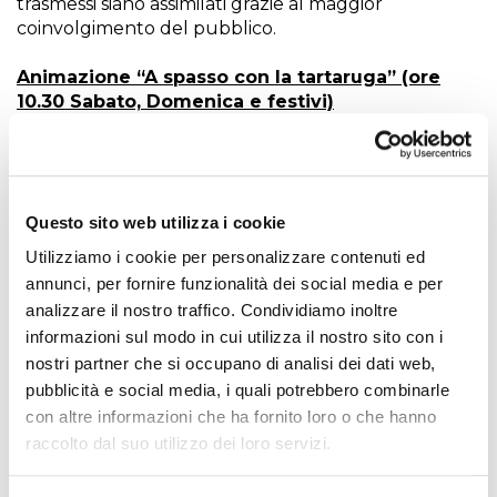
trasmessi siano assimilati grazie al maggior
coinvolgimento del pubblico.
Animazione “A spasso con la tartaruga” (ore
10.30 Sabato, Domenica e festivi)
Bambini e ragazzi in visita all’Acquario hanno la
possibilità di vivere un vero e proprio viaggio in
compagnia di una
simpatica Tartaruga
per
scoprire, in chiave ludica e divertente, i segreti dei
Questo sito web utilizza i cookie
sette mari, imparando come contribuire per poterli
tenere puliti e ricchi di vita. Durante l’animazione, un
Utilizziamo i cookie per personalizzare contenuti ed
esperto biologo in veste di Tartaruga stimola la
annunci, per fornire funzionalità dei social media e per
curiosità dei bambini partecipanti, favorendo in loro
analizzare il nostro traffico. Condividiamo inoltre
un atteggiamento proattivo per la tutela
informazioni sul modo in cui utilizza il nostro sito con i
dell’ambiente marino.Durata 1h – Partecipazione
nostri partner che si occupano di analisi dei dati web,
inclusa nel biglietto di ingresso
pubblicità e social media, i quali potrebbero combinarle
con altre informazioni che ha fornito loro o che hanno
SPEECH: INCONTRI CON LO STAFF (Sabato,
Domenica e festivi)
raccolto dal suo utilizzo dei loro servizi.
A disposizione del pubblico,
un ricco calendario di
appuntamenti che consentono di approfondire