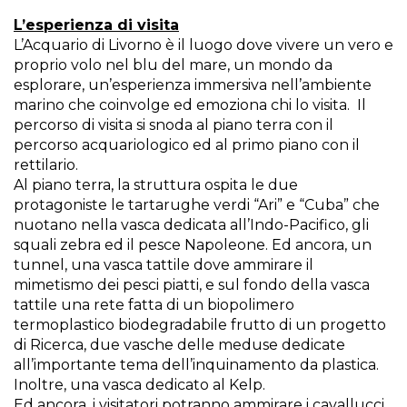
L’esperienza di visita
L’Acquario di Livorno è il luogo dove vivere un vero e
proprio volo nel blu del mare, un mondo da
esplorare, un’esperienza immersiva nell’ambiente
marino che coinvolge ed emoziona chi lo visita. Il
percorso di visita si snoda al piano terra con il
percorso acquariologico ed al primo piano con il
rettilario.
Al piano terra, la struttura ospita le due
protagoniste le tartarughe verdi “Ari” e “Cuba” che
nuotano nella vasca dedicata all’Indo-Pacifico, gli
squali zebra ed il pesce Napoleone. Ed ancora, un
tunnel, una vasca tattile dove ammirare il
mimetismo dei pesci piatti, e sul fondo della vasca
tattile una rete fatta di un biopolimero
termoplastico biodegradabile frutto di un progetto
di Ricerca, due vasche delle meduse dedicate
all’importante tema dell’inquinamento da plastica.
Inoltre, una vasca dedicato al Kelp.
Ed ancora, i visitatori potranno ammirare i cavallucci