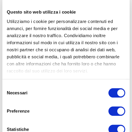
la funzionalità
1.4.3 – Contrasto insufficiente tra testo e sfondo
Questo sito web utilizza i cookie
1.4.4 – Uso improprio di unità percentuali o "em"
per le dimensioni del testo
Utilizziamo i cookie per personalizzare contenuti ed
1.4.5 – Presenza di immagini contenenti testo
annunci, per fornire funzionalità dei social media e per
2.4.4 – Ambiguità nello scopo di alcuni link
analizzare il nostro traffico. Condividiamo inoltre
basati solo sul testo
informazioni sul modo in cui utilizza il nostro sito con i
2.4.7 – Mancata visibilità completa del focus su
nostri partner che si occupano di analisi dei dati web,
elementi interattivi
pubblicità e social media, i quali potrebbero combinarle
3.2.2 – Assenza del pulsante di invio per almeno
con altre informazioni che ha fornito loro o che hanno
un campo modulo
raccolto dal suo utilizzo dei loro servizi.
4.1.2 – Alcuni campi input privi di nome
accessibile
Selezione
Necessari
Redazione della dichiarazione di
del
accessibilità
consenso
Preferenze
La presente dichiarazione è stata redatta il
25/06/2025.
Statistiche
Le informazioni contenute derivano da un’attività di