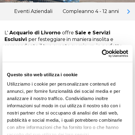
Eventi Aziendali
Compleanno 4 - 12 anni
Fe
L'
Acquario di Livorno
offre
Sale e Servizi
Esclusivi
per festeggiare in maniera insolita e
sorprendente il tuo evento su misura, in perfetto
stile
Costa Edutainment Spa
.
La struttura espositiva si sviluppa su due piani per
circa
3.000 mq
, con vasche espositive al piano terra,
Questo sito web utilizza i cookie
un tunnel ed un Rettilario al primo piano che si
Utilizziamo i cookie per personalizzare contenuti ed
affaccia su un'ampia
terrazza
di circa 1.000 mq con
annunci, per fornire funzionalità dei social media e per
veduta panoramica sull'
Arcipelago Toscano
.
analizzare il nostro traffico. Condividiamo inoltre
L'affitto delle
Sale
non è vincolato al biglietto
informazioni sul modo in cui utilizza il nostro sito con i
d'ingresso.
nostri partner che si occupano di analisi dei dati web,
pubblicità e social media, i quali potrebbero combinarle
Ricorrenze particolari
con altre informazioni che ha fornito loro o che hanno
Compleanni
raccolto dal suo utilizzo dei loro servizi.