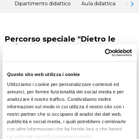
Dipartimento didattico
Aula didattica
Visit
Percorso speciale "Dietro le
quinte"
Target: Scuole Primarie e Scuole secondarie di I° e
II° grado - Durata: 1h - Numero minimo di
partecipanti: 15 paganti
Questo sito web utilizza i cookie
Una visita esclusiva per scoprire “L’Altro
Utilizziamo i cookie per personalizzare contenuti ed
Acquario”, posto dietro alle vasche espositive,
annunci, per fornire funzionalità dei social media e per
fatto di vasche, filtri, laboratori e macchinari
analizzare il nostro traffico. Condividiamo inoltre
complessi.
L’Acquario infatti oltre alle vasche che si
informazioni sul modo in cui utilizza il nostro sito con i
vedono, è composto da altri elementi fondamentali
nostri partner che si occupano di analisi dei dati web,
per il suo funzionamento come i sistemi di
pubblicità e social media, i quali potrebbero combinarle
filtrazione, le vasche di quarantena, il laboratorio di
con altre informazioni che ha fornito loro o che hanno
analisi e tanto altro. Tutto ciò per garantire non solo
raccolto dal suo utilizzo dei loro servizi.
il benessere degli animali, ma anche la riproduzione