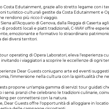
Costa Edutainment, grazie allo stretto legame con i terri
oni turistico-culturali gestite da Costa Edutainment e Op
e rendono più ricco il viaggio.
 Siena all’Acquario di Genova, dalla Reggia di Caserta agl
i prodotti locali e piatti tradizionali, C-WAY offre espe
ente, emozionante e formativo lo straordinario patrimon
dei diversi territori.
 tour operating di Opera Laboratori, eleva l'esperienza cu
e invitando i viaggiatori a scoprire le eccellenze di ogni te
esperienze Dear Guests coniugano arte ed eventi suggestivi
mia, l'immersione nella cultura con la spiritualità che n
Guests propone un'ampia gamma di servizi: tour guidati che
 i sensi. pranzi che celebrano le tradizioni culinarie, coi
kking per connettersi con la natura.
, Dear Guests offre l'opportunità di alloggiare in locatio
gestiva delle campagne circostanti.