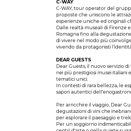
C-WAY
C-WAY, tour operator del gruppo 
proposte che uniscono le attrazi
esperienze uniche ed originali ch
Dalle realtà museali di Firenze e
Romagna fino alla degustazione d
di vivere nel modo più coinvolg
vivendo da protagonisti l’identità 
DEAR GUESTS
Dear Guests, il nuovo servizio di
nei più prestigiosi musei italiani 
tematici unici.
In contesti di rara bellezza, le 
sapori autentici dell'enogastrono
Per arricchire il viaggio, Dear 
degustazioni di vini che inebriano
per esplorare il paesaggio e tre
Per un soggiorno indimenticabile
centri d'arte o nella quiete sug