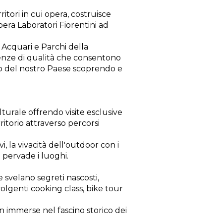
tori in cui opera, costruisce
era Laboratori Fiorentini ad
i Acquari e Parchi della
rienze di qualità che consentono
io del nostro Paese scoprendo e
lturale offrendo visite esclusive
rritorio attraverso percorsi
, la vivacità dell'outdoor con i
e pervade i luoghi.
 svelano segreti nascosti,
nvolgenti cooking class, bike tour
n immerse nel fascino storico dei