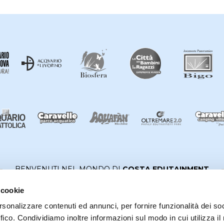
BENVENUTI NEL MONDO DI
COSTA EDUTAINMENT
©
Acquario di Livorno
- P.iva 03362540100 - REA GE-337946
 cookie
rsonalizzare contenuti ed annunci, per fornire funzionalità dei so
PARTNERS
WHISTLEBLOWING
PRIVACY
COOKIE
DICHIARAZIONE DI
ffico. Condividiamo inoltre informazioni sul modo in cui utilizza il 