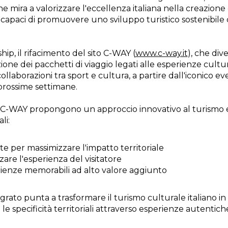
ne mira a valorizzare l'eccellenza italiana nella creazione 
i capaci di promuovere uno sviluppo turistico sostenibile 
hip, il rifacimento del sito C-WAY (
www.c-way.it
), che div
ione dei pacchetti di viaggio legati alle esperienze cultu
ollaborazioni tra sport e cultura, a partire dall'iconico e
prossime settimane.
 C-WAY propongono un approccio innovativo al turismo e
li:
e per massimizzare l'impatto territoriale
zare l'esperienza del visitatore
rienze memorabili ad alto valore aggiunto
rato punta a trasformare il turismo culturale italiano in
 le specificità territoriali attraverso esperienze autentich