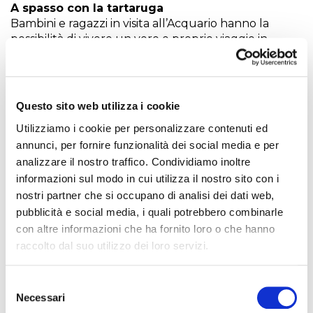
A spasso con la tartaruga
Bambini e ragazzi in visita all’Acquario hanno la
possibilità di vivere un vero e proprio viaggio in
compagnia di una simpatica Tartaruga per scoprire,
in chiave ludica e divertente, i segreti dei sette mari,
imparando a tenerli puliti e pieni di vita. Durante
l’animazione A spasso con la tartaruga, un esperto
Questo sito web utilizza i cookie
biologo in veste di Tartaruga stimola la curiosità dei
Utilizziamo i cookie per personalizzare contenuti ed
bambini partecipanti, favorendo in loro un
annunci, per fornire funzionalità dei social media e per
atteggiamento proattivo per la tutela dell’ambiente
marino.
analizzare il nostro traffico. Condividiamo inoltre
Timing: alle ore 10.30 - Durata 1h – Incluso nel
informazioni sul modo in cui utilizza il nostro sito con i
biglietto di ingresso all’Acquario
nostri partner che si occupano di analisi dei dati web,
pubblicità e social media, i quali potrebbero combinarle
Gli speech tematici
con altre informazioni che ha fornito loro o che hanno
L'Acquario di Livorno offre inoltre ai propri visitatori
raccolto dal suo utilizzo dei loro servizi.
dei momenti di approfondimento attraverso gli
Speech tematici su alcuni argomenti relativi al mare
Selezione
ed i suoi abitanti.
Necessari
1° SPEECH - Ore 11.30 (NEW) Uno squalo per amico
del